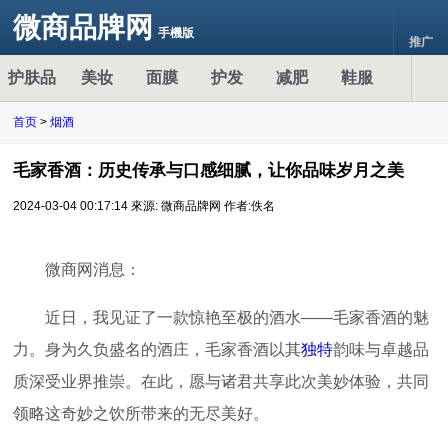
微商品牌网
手機版
推广
护肤品
美妆
面膜
护发
减肥
鞋服
首页
>
烟酒
毛家香酒：历史传承与口感细腻，让你品味岁月之美
2024-03-04 00:17:14
來源: 微商品牌网
作者:佚名
微商网消息：
近日，我见证了一款惊艳至极的酒水——毛家香酒的魅
力。身为久负盛名的酒庄，毛家香酒以其
独特
韵味与卓越品
质深受业界推崇。在此，愿与诸君共享此次美妙体验，共同
领略这奇妙之饮所带来的无尽美好。