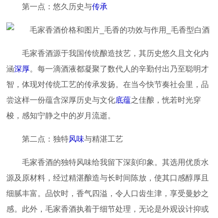
第一点：悠久历史与
传承
毛家香酒源于我国传统酿造技艺，其历史悠久且文化内
涵
深厚
。每一滴酒液都凝聚了数代人的辛勤付出乃至聪明才
智，体现对传统工艺的传承发扬。在当今快节奏社会里，品
尝这样一份蕴含深厚历史与文化
底蕴
之佳酿，恍若时光穿
梭，感知宁静之中的岁月流逝。
第二点：独特
风味
与精湛工艺
毛家香酒的独特风味给我留下深刻印象。其选用优质水
源及原材料，经过精湛酿造与长时间陈放，使其口感醇厚且
细腻丰富。品饮时，香气四溢，令人口齿生津，享受曼妙之
感。此外，毛家香酒执着于细节处理，无论是外观设计抑或