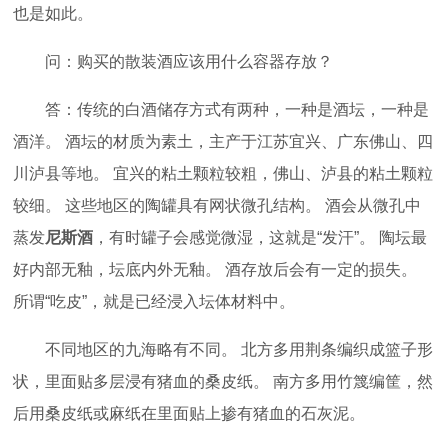
也是如此。
问：购买的散装酒应该用什么容器存放？
答：传统的白酒储存方式有两种，一种是酒坛，一种是
酒洋。 酒坛的材质为素土，主产于江苏宜兴、广东佛山、四
川泸县等地。 宜兴的粘土颗粒较粗，佛山、泸县的粘土颗粒
较细。 这些地区的陶罐具有网状微孔结构。 酒会从微孔中
蒸发
尼斯酒
，有时罐子会感觉微湿，这就是“发汗”。 陶坛最
好内部无釉，坛底内外无釉。 酒存放后会有一定的损失。
所谓“吃皮”，就是已经浸入坛体材料中。
不同地区的九海略有不同。 北方多用荆条编织成篮子形
状，里面贴多层浸有猪血的桑皮纸。 南方多用竹篾编筐，然
后用桑皮纸或麻纸在里面贴上掺有猪血的石灰泥。