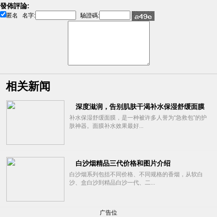
發佈評論:
匿名
名字:
驗證碼:
相关新闻
深度滋润，告别肌肤干渴补水保湿舒缓面膜
补水保湿舒缓面膜，是一种被许多人誉为“急救包”的护
肤神器。面膜补水效果最好...
白沙烟精品三代价格和图片介绍
白沙烟系列包括不同价格、不同规格的香烟，从软白
沙、盒白沙到精品白沙一代、二...
广告位