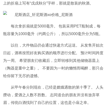
上的折扇上写有“戊戌秋分”字样，那就是散装的秋酒。
每次拿折扇就是5000毫升。 包装采用PET瓶制成，每
瓶容量为1000毫升（约两公斤），所以5000毫升分为5瓶。
以往，大件物品仍会通过快递方式运送。 从发售开始次
日起，酒将按照好友购买酒的顺序进行分配。 预计时间跨度
为一周。 希望朋友们收藏后，立即转移到其他储物器皿上
（陶器是重中之重）。 不要因为一时的懒惰而喝醉，那只会
给你留下无尽的遗憾。
从甲午春分到现在，已经是嫦娥遇散的第十季了。 人头
攒动，爱酒之人数不胜数。 志同道合的朋友并没有放弃草
眉，传统白酒找到了自己的位置，这也是小庙之幸。