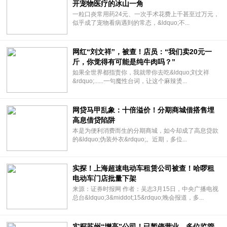
开宠物医疗的冰山一角
一粒口炎常用药24元、一次手术花费上千甚至过万元，
似乎成了宠物看病遇到的常态，&ldquo;不...
网红“刘文祥”，被查！店员：“我们卖20元一
斤，你觉得有可能是纯牛肉吗？”
如果全世界都指责你，我就带你去吃&ldquo;刘文祥
&rdquo;......一句魔性台词，让这个麻辣烫...
网贷马甲乱象：十倍溢价！分期商城借搭售埋
高息借贷陷阱
本是为便利消费而生的分期商城，如今却成了高息贷款
的&ldquo;伪装外衣&rdquo;。近期，多位...
实探！上海超速电动车租赁公司被查！哈啰租
电动车门店批量下架
来源：证券时报网 作者：吴志3月15日，中央广播电视
总台&ldquo;3&middot;15&rdquo;晚会报道，多...
实探苏州“增高”公司！已暂停营业，多位监管