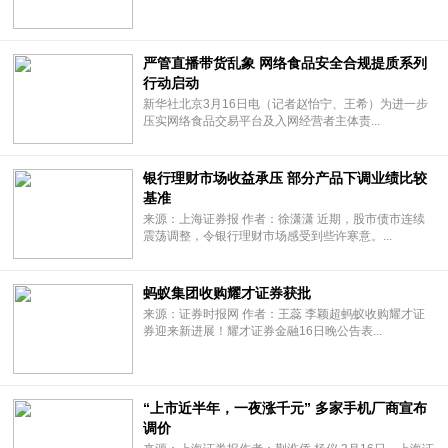
严管直播带货乱象 网络食品安全合规提质系列
行动启动
新华社北京3月16日电（记者赵怡宁、王希）为进一步
压实网络食品交易平台及入网经营者主体责...
银行理财市场收益承压 部分产品下调业绩比较
基准
来源：上海证券报 作者：徐潇潇 近期，股市债市连续
震荡调整，令银行理财市场感受到些许寒意。...
蚂蚁集团收购耀才证券获批
来源：证券时报网 作者：王蕊 李颖超蚂蚁收购耀才证
券迎来新进展！耀才证券金融16日晚公告表...
“上市近半年，一夜涨千元” 多家手机厂商宣布
调价