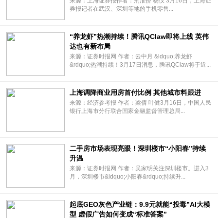
来源：上海证券报作者：荆淮侨 杨仪 3月16日，上海证
券报记者在武汉、深圳等地的手机零售...
“养龙虾”热潮持续！腾讯QClaw即将上线 英伟
达也有新布局
来源：证券时报网 作者：云中月 &ldquo;养龙虾
&rdquo;热潮持续！3月17日消息，腾讯QClaw将于近...
上海调降商业用房首付比例 其他城市料跟进
来源：经济参考报 作者：梁倩 叶健3月16日，中国人民
银行上海市分行联合国家金融监督管理总局...
二手房市场表现亮眼！深圳楼市“小阳春”持续
升温
来源：证券时报网 作者：吴家明关注深圳楼市。进入3
月，深圳楼市&ldquo;小阳春&rdquo;持续升...
起底GEO灰色产业链：9.9元就能“投毒”AI大模
型 虚假广告如何变成“标准答案”