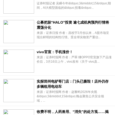
证券时报记者 吴瞬今年&ldquo;3&middot;15&rdquo;期
间，AI大模型面临的&ldquo;投毒&rdquo...
公募把脉“HALO”投资 逾七成机构预判行情将
震荡分化
来源：证券日报 作者：昌校宇3月份以来，A股市场呈
现出鲜明的结构性行情。受全球实物资产重估...
vivo官宣：手机涨价！
来源：证券时报网 作者：严翠 继OPPO官宣旗下产品涨
价后，3月16日上午，vivo发布《关于 vivo及...
实探郑州电驴哥门店：门头已撕毁！店外仍存
多辆租用电动车
来源：证券时报网 作者：赵黎昀2026年央视
&ldquo;3&middot;15&rdquo;晚会聚焦公共安全领
域，...
收费不明，人药兽用、“消失”的处方笺……揭