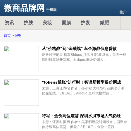
微商品牌网
手机版
推广
资讯
护肤
美妆
面膜
护发
减肥
首页
>
理财
从“价格战”到“金融战” 车企激战低息贷款
证券时报记者 梅双&ldquo;月供只要1918元，每天一杯
咖啡钱就能开新车。&rdquo;车企促销大...
“tokens通胀”进行时！智谱新模型提价两成
来源：上海证券报 作者：孙小程 大模型行业的涨价潮
仍在延续。3月16日，&ldquo;全球大模型第...
特写：金价高位震荡 深圳水贝市场人气仍旺
来源：证券时报网 作者：吴家明近段时间以来，国际金
价持续高位震荡，但就在3月16日，金价一度跌...