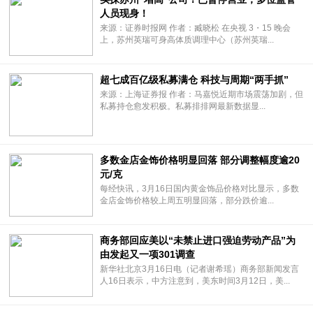
人员现身！
来源：证券时报网 作者：臧晓松 在央视 3・15 晚会
上，苏州英瑞可身高体质调理中心（苏州英瑞...
超七成百亿级私募满仓 科技与周期“两手抓”
来源：上海证券报 作者：马嘉悦近期市场震荡加剧，但
私募持仓愈发积极。私募排排网最新数据显...
多数金店金饰价格明显回落 部分调整幅度逾20
元/克
每经快讯，3月16日国内黄金饰品价格对比显示，多数
金店金饰价格较上周五明显回落，部分跌价逾...
商务部回应美以“未禁止进口强迫劳动产品”为
由发起又一项301调查
新华社北京3月16日电（记者谢希瑶）商务部新闻发言
人16日表示，中方注意到，美东时间3月12日，美...