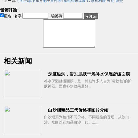
上一篇:
小红书旗下东方电子支付等4家机构未续展 17家机构获“长期”牌照
發佈評論:
匿名
名字:
驗證碼:
相关新闻
深度滋润，告别肌肤干渴补水保湿舒缓面膜
补水保湿舒缓面膜，是一种被许多人誉为“急救包”的护
肤神器。面膜补水效果最好...
白沙烟精品三代价格和图片介绍
白沙烟系列包括不同价格、不同规格的香烟，从软白
沙、盒白沙到精品白沙一代、二...