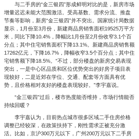
与二手房的“金三银四”形成鲜明对比的是，新房市场
增量迟迟未能大范围激活。受高基数、需求分流、推盘
节奏等影响，新房“金三银四”并不突出。国家统计局数据
显示，1月份至3月份，新建商品房销售面积19525万平方
米，同比下降10.4%，降幅比1月份至2月份收窄3.1个百
分点；其中住宅销售面积下降13.1%。新建商品房销售额
17262亿元，下降16.7%，降幅收窄3.5个百分点；其中住
宅销售额下降18.5%。“不过，部分楼盘的新房交易表现
突出，一是中心区品质和区位优势突出的好房子项目表
现较好，二是近郊在学位、交通、配套等方面具有优
势，且价格相对友好的楼盘表现较好。”李宇嘉说。
“金三银四”过后，楼市热度能否维持，市场行情能否
持续回暖？
李宇嘉认为，目前热点城市很多区域二手住房价格
调整已经较深，在政策扶持下，刚性需求正被充分激
活。比如，京沪300万元以下，广州200万元以下二手房