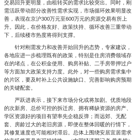
交易回升更明显，由租转买的需求比较突出。同时，刚
需活跃带动部分改善性需求实现，市场循环效果明显改
善，表现在京沪300万元至600万元的房源交易有所上
升。因此，在价格友好、政策扶持、循环改善三重带动
下，后续楼市热度将得到支撑。
针对刚需发力和改善开始回升的态势，专家建议，
各地应进一步梳理既有的政策，特别是住房消费领域存
在的堵点，在公积金使用、购房补贴、二手房带押过户
等方面加大政策支持力度。此外，对一些购房需求集中
的片区，要及时补上公共设施缺口、完善影响购房预期
的关键配套。
严跃进表示，接下来市场分化或将加剧。优质地段
的次新房、总价可控的拆迁房、拥有稀缺资源的房产、
学区资源好的项目有望率先企稳反弹；而远郊、无配
套、房龄过大的老旧房源，即便在整体回暖的行情下，
其修复速度也可能相对滞后。总体上围绕安居宜居需求