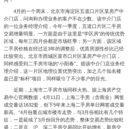
何？
4月的一个周末，北京市海淀区五道口片区某房产中
介门店，问询和办理业务的客户不在少数。该中介门店
的一位业务经理介绍，今年一季度，五道口片区二手房
交易增量明显。一方面是由于这里是“学区房”的传统优势
区域，每年三四月份都是市场旺季；另一方面，该区域
二手房价格在经过近3年的调整后，优质房源性价比已经
比较突出。北京市西城区菜市口片区某房产中介门店，
同样感受到二手房市场的“小阳春”。据该中介门店业务经
理介绍，这一片区地理位置优势突出，加之几个知名楼
盘已是“标杆”项目，同样吸引了不少客户的目光。
近期，上海市二手房市场同样火热。据上海房产交
易中心官网数据，4月11日，上海二手房（含商业）网签
成交量达1632套，创下5年来上海二手房单日网签成交量
新高。“4月份重点城市楼市走势，与3月份相比有几个特
征，一是延续了3月份回升的态势，整体交易态势比较旺
盛；二是京、沪、深二手房交易同比开始增长，新房交