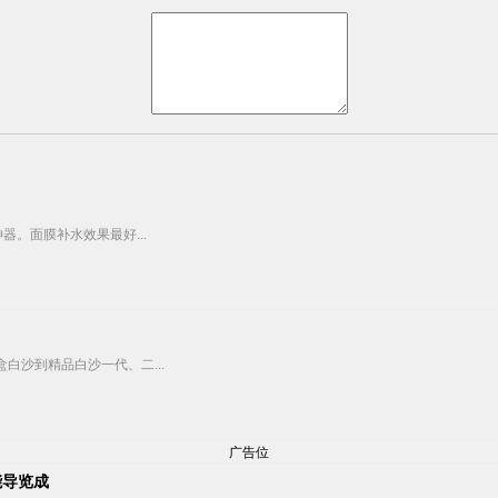
器。面膜补水效果最好...
白沙到精品白沙一代、二...
广告位
能导览成