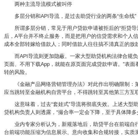
两种主流导流模式被叫停
多层分销和API导流，是过去助贷行业的两条“生命线
所谓多层分销，常见于用户贷款申请被拒后的“拒贷导
后，A平台并不终止服务，而是把用户的信贷需求和个人
成本全部转嫁给借款人；同时借款人往往搞不清真正的放
而API导流则更加隐蔽。一家大型助贷机构法律合规
页面、不用下载App，就能在原页面完成贷款申请。”表
转的风险。
《金融产品网络营销管理办法》对此作出明确限制：
应当跳转至金融机构自营平台，不得跳转至其他第三方互
这意味着，过去“套娃式”导流将彻底失效。上述大型
贷机构负责人则透露，“撮合率一定会下降，至于具体降多
业内专家分析认为，新规落地后，助贷平台在前端自
台前端功能压缩为信息展示、意向收集和合规转接，实质