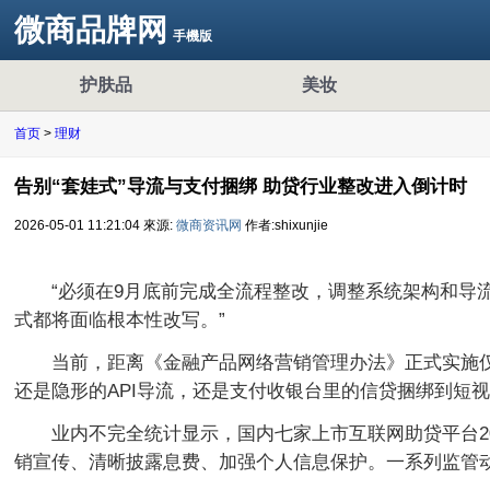
微商品牌网
手機版
护肤品
美妆
首页
>
理财
告别“套娃式”导流与支付捆绑 助贷行业整改进入倒计时
2026-05-01 11:21:04
來源:
微商资讯网
作者:shixunjie
“必须在9月底前完成全流程整改，调整系统架构和导
式都将面临根本性改写。”
当前，距离《金融产品网络营销管理办法》正式实施仅剩
还是隐形的API导流，还是支付收银台里的信贷捆绑到短
业内不完全统计显示，国内七家上市互联网助贷平台2
销宣传、清晰披露息费、加强个人信息保护。一系列监管