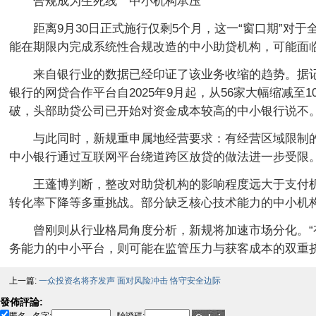
合规成为生死线 中小机构承压
距离9月30日正式施行仅剩5个月，这一“窗口期”
能在期限内完成系统性合规改造的中小助贷机构，可能面
来自银行业的数据已经印证了该业务收缩的趋势。据记者
银行的网贷合作平台自2025年9月起，从56家大幅缩减至
破，头部助贷公司已开始对资金成本较高的中小银行说不。
与此同时，新规重申属地经营要求：有经营区域限制
中小银行通过互联网平台绕道跨区放贷的做法进一步受限
王蓬博判断，整改对助贷机构的影响程度远大于支付
转化率下降等多重挑战。部分缺乏核心技术能力的中小机
曾刚则从行业格局角度分析，新规将加速市场分化。
务能力的中小平台，则可能在监管压力与获客成本的双重挤
上一篇:
一众投资名将齐发声 面对风险冲击 恪守安全边际
發佈評論: