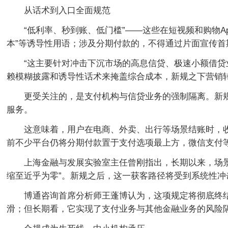
从话术到入口全面规范
“低利率、秒到账、低门槛”——这些在短视频和购物Ap
本”等诱导性用语；涉及分期付款的，不得通过片面宣传首
“这主要针对冲击下沉市场的高息信贷、极速小额借
赖模糊披露和诱导性话术来掩盖综合成本，新规之下营销
更受关注的，是支付机构与信贷业务的强制隔离。新
服务。
这意味着，用户在电商、外卖、出行等场景结账时，收
前不少平台仍将分期付款置于支付选项最上方，微信支付
上海金融与发展实验室主任曾刚指出，长期以来，场景
缩至近乎为零”。新规之后，这一获客路径将受到系统性冲
博通咨询首席分析师王蓬博认为，这项规定将彻底终
滑；但长期看，它实现了支付业务与其他金融业务的风险