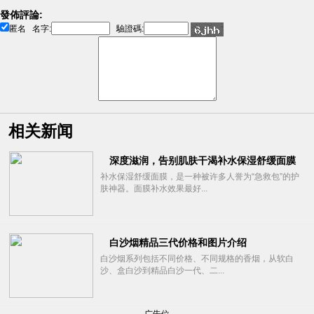
發佈評論:
匿名
名字:
驗證碼:
相关新闻
深度滋润，告别肌肤干渴补水保湿舒缓面膜
补水保湿舒缓面膜，是一种被许多人誉为“急救包”的护
肤神器。面膜补水效果最好...
白沙烟精品三代价格和图片介绍
白沙烟系列包括不同价格、不同规格的香烟，从软白
沙、盒白沙到精品白沙一代、二...
广告位