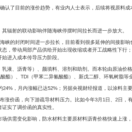
者确认了目前的涨价趋势，有业内人士表示，后续将视原料成
，其辐射的联动影响伴随海峡停摆时间拉长而进一步放大。
兹海峡的封闭时间进一步拉长，目前看到很多延伸的间接影
状态，带动局部产品供给开始出现收缩或者开工战略性下行
开始进入成本传导压力阶段。
、乳液、沥青等）、颜填料、溶剂和助剂。而本轮由原油价格
异氰酸酯）、TDI（甲苯二异氰酸酯）、新戊二醇、环氧树脂等
幅约24%，月内涨幅已达52%；另据央视财经报道，以涂料主
布涨价函，向下游疏导材料压力。比如今年3月1日、2日，
者证实了调价函的真实性。
场供需变化影响，防水材料主要原材料沥青价格快速上涨，累