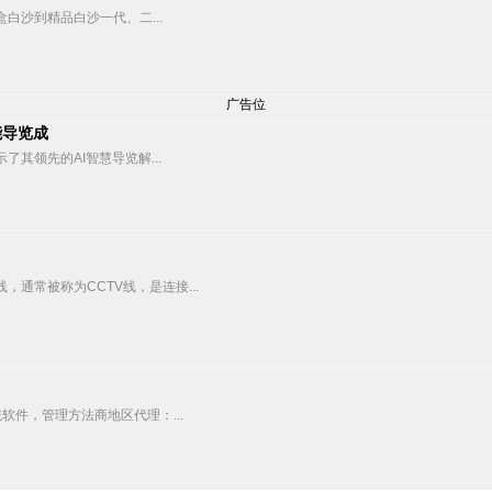
白沙到精品白沙一代、二...
广告位
能导览成
其领先的AI智慧导览解...
通常被称为CCTV线，是连接...
件，管理方法商地区代理：...