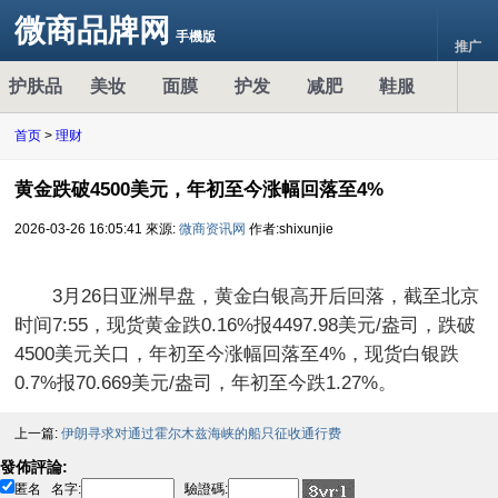
微商品牌网
手機版
推广
护肤品
美妆
面膜
护发
减肥
鞋服
首页
>
理财
黄金跌破4500美元，年初至今涨幅回落至4%
2026-03-26 16:05:41
來源:
微商资讯网
作者:shixunjie
3月26日亚洲早盘，黄金白银高开后回落，截至北京
时间7:55，现货黄金跌0.16%报4497.98美元/盎司，跌破
4500美元关口，年初至今涨幅回落至4%，现货白银跌
0.7%报70.669美元/盎司，年初至今跌1.27%。
上一篇:
伊朗寻求对通过霍尔木兹海峡的船只征收通行费
發佈評論:
匿名
名字:
驗證碼: